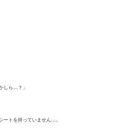
かしら…？」
シートを持っていません…。