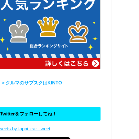
＞＞クルマのサブスクはKINTO
Twitterをフォローしてね！
weets by tappi_car_tweet